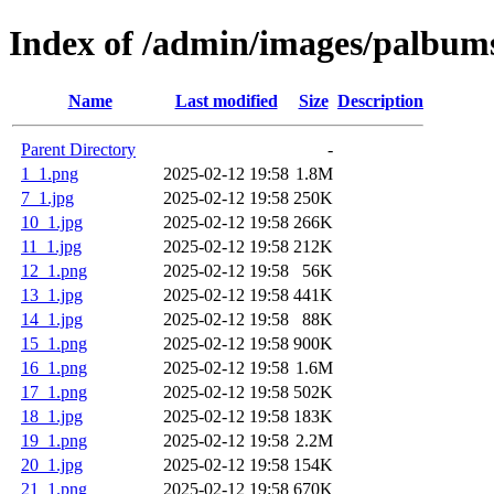
Index of /admin/images/palbum
Name
Last modified
Size
Description
Parent Directory
-
1_1.png
2025-02-12 19:58
1.8M
7_1.jpg
2025-02-12 19:58
250K
10_1.jpg
2025-02-12 19:58
266K
11_1.jpg
2025-02-12 19:58
212K
12_1.png
2025-02-12 19:58
56K
13_1.jpg
2025-02-12 19:58
441K
14_1.jpg
2025-02-12 19:58
88K
15_1.png
2025-02-12 19:58
900K
16_1.png
2025-02-12 19:58
1.6M
17_1.png
2025-02-12 19:58
502K
18_1.jpg
2025-02-12 19:58
183K
19_1.png
2025-02-12 19:58
2.2M
20_1.jpg
2025-02-12 19:58
154K
21_1.png
2025-02-12 19:58
670K